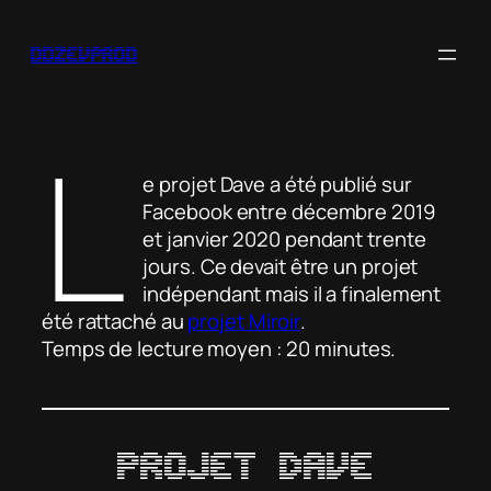
Aller
au
ddzevprod
contenu
L
e projet Dave a été publié sur
Facebook entre décembre 2019
et janvier 2020 pendant trente
jours. Ce devait être un projet
indépendant mais il a finalement
été rattaché au
projet Miroir
.
Temps de lecture moyen : 20 minutes.
Projet Dave