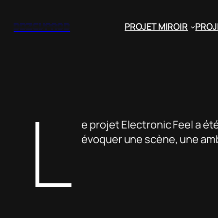
Aller
au
PROJET MIROIR
PROJ
ddzevprod
contenu
L
e projet Electronic Feel a ét
évoquer une scène, une ambi