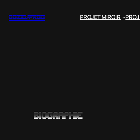
Aller
au
PROJET MIROIR
PROJ
ddzevprod
contenu
Biographie